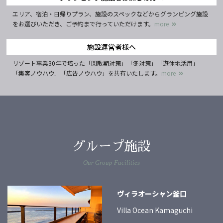
エリア、宿泊・日帰りプラン、施設のスペックなどからグランピング施設
をお選びいただき、ご予約まで行っていただけます。
more
施設運営者様へ
リゾート事業30年で培った「閑散期対策」「冬対策」「遊休地活用」
「集客ノウハウ」「広告ノウハウ」を共有いたします。
more
グループ施設
Our Group Facilities
ヴィラオーシャン釜口
Villa Ocean Kamaguchi