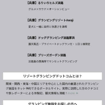
【兵庫】
るりいろヒルズ淡路
グルメ×サウナ×オーシャンビュー
【兵庫】
グランピングリゾートAwaji
愛犬と一緒に自然と快適さを満喫
【兵庫】
ドッググランピング淡路厚浜
露天風呂・プライベートドッグラン付・１日１棟限定
【兵庫】
ブリーズガーデン淡路
淡路島の西海岸でサンセットグランピング
リゾートグランピングドットコムとは？
関東・関西・東海・中国エリアを中心とした国内の厳選されたグランピン
グ施設をネット予約できるポータルサイト。実際に訪問した方のクチコミ
や旅レポーターによる体験記、観光情報も満載！
more
グランピング施設をお探しの方へ