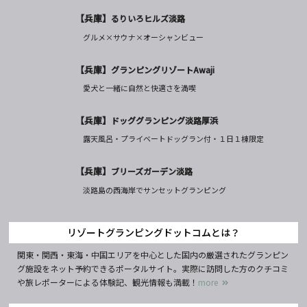
【兵庫】
るりいろヒルズ淡路
グルメ×サウナ×オーシャンビュー
【兵庫】
グランピングリゾートAwaji
愛犬と一緒に自然と快適さを満喫
【兵庫】
ドッググランピング淡路厚浜
露天風呂・プライベートドッグラン付・１日１棟限定
【兵庫】
ブリーズガーデン淡路
淡路島の西海岸でサンセットグランピング
リゾートグランピングドットコムとは？
関東・関西・東海・中国エリアを中心とした国内の厳選されたグランピン
グ施設をネット予約できるポータルサイト。実際に訪問した方のクチコミ
や旅レポーターによる体験記、観光情報も満載！
more