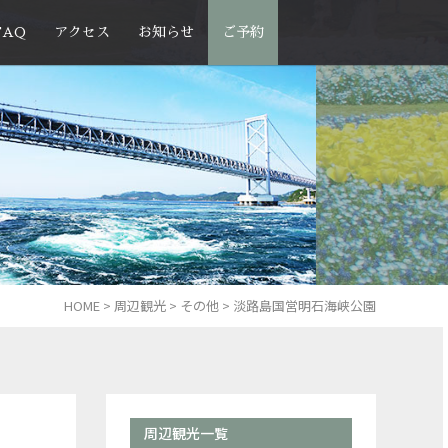
FAQ
アクセス
お知らせ
ご予約
HOME
>
周辺観光
>
その他
>
淡路島国営明石海峡公園
周辺観光一覧