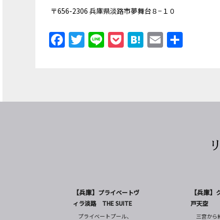
〒656-2306 兵庫県淡路市夢舞台８−１０
Facebook
Twitter
Line
Pocket
Hatena
Email
共
有
【兵庫】
【兵庫】
プライベートヴ
ィラ淡路 THE SUITE
戸天空
プライベートプール、
三宮から