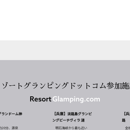
リゾートグランピングドットコム
参加施
【兵庫】
【兵
グランドーム神
淡路島グランピ
ングビーチヴィラ 漣
路
約20分、源泉
明石海峡から最も近い
全