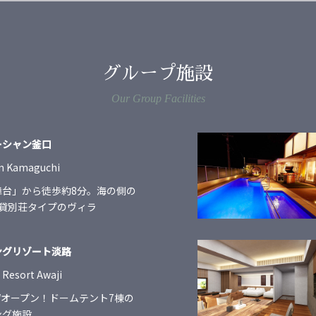
グループ施設
Our Group Facilities
ーシャン釜口
an Kamaguchi
舞台」から徒歩約8分。海の側の
・貸別荘タイプのヴィラ
ングリゾート淡路
Resort Awaji
GWオープン！ドームテント7棟の
ング施設