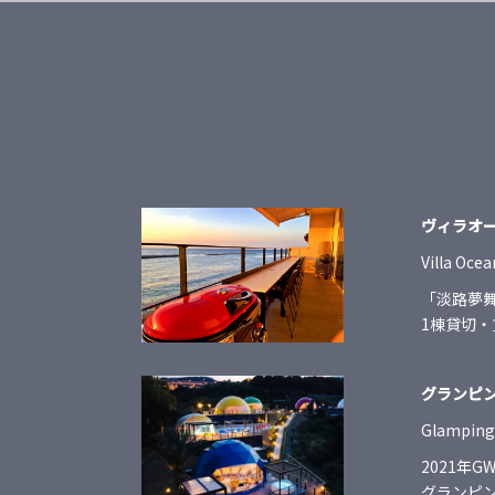
ヴィラオ
Villa Oce
「淡路夢
1棟貸切
グランピ
Glamping 
2021年
グランピ