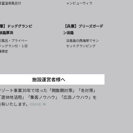
客室温泉風呂付
ャンビューヴィラ
庫】
【兵庫】
ドッググランピ
ブリーズガーデ
淡路厚浜
ン淡路
天風呂・プライベー
淡路島の西海岸でサン
ドッグラン付・１日
セットグランピング
棟限定
施設運営者様へ
リゾート事業30年で培った「閑散期対策」「冬対策」
「遊休地活用」「集客ノウハウ」「広告ノウハウ」を
共有いたします。
more