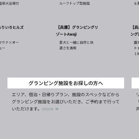
温泉大浴場付
ルーフトップ型施設
＆
【兵庫】
【兵
るりいろヒルズ
グランピングリ
ゾートAwaji
ング
サウナ×オー
愛犬と一緒に自然と快
露
ュー
適さを満喫
ト
１
グランピング施設をお探しの方へ
エリア、宿泊・日帰りプラン、施設のスペックなどから
グランピング施設をお選びいただき、ご予約まで行って
いただけます。
more