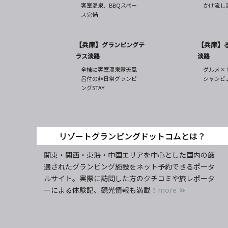
客室温泉、BBQスペー
かけ流し
ス完備
【兵庫】
【兵庫】
グランピングテ
ラス淡路
淡路
全棟に客室温泉露天風
グルメ×
呂付の非日常グランピ
シャンビ
ングSTAY
リゾートグランピングドットコムとは？
関東・関西・東海・中国エリアを中心とした国内の厳
選されたグランピング施設をネット予約できるポータ
ルサイト。実際に訪問した方のクチコミや旅レポータ
ーによる体験記、観光情報も満載！
more