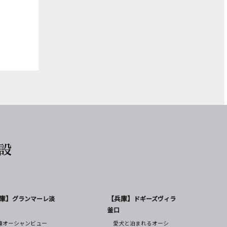
設
庫】
【兵庫】
グランマーレ淡
ドギーズヴィラ
釜口
棟オーシャンビュー
愛犬と泊まれるオーシ