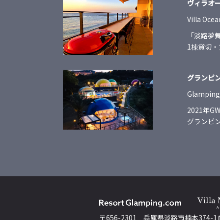
ヴィラオ
Villa Oce
「淡路夢
1棟貸切
グランピ
Glamping 
2021年
グランピ
〒656-2301
兵庫県淡路市楠本374-1