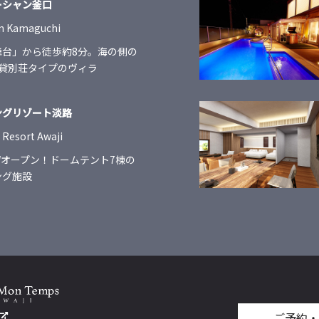
ーシャン釜口
an Kamaguchi
舞台」から徒歩約8分。海の側の
・貸別荘タイプのヴィラ
ングリゾート淡路
Resort Awaji
GWオープン！ドームテント7棟の
ング施設
ご予約・