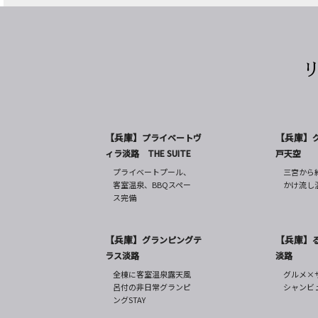
【兵庫】
【兵庫】
プライベートヴ
ィラ淡路 THE SUITE
戸天空
プライベートプール、
三宮から
客室温泉、BBQスペー
かけ流し
ス完備
【兵庫】
【兵庫】
グランピングテ
ラス淡路
淡路
全棟に客室温泉露天風
グルメ×
呂付の非日常グランピ
シャンビ
ングSTAY