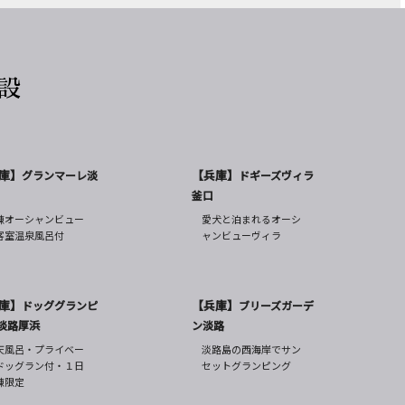
設
庫】
【兵庫】
グランマーレ淡
ドギーズヴィラ
釜口
棟オーシャンビュー
愛犬と泊まれるオーシ
客室温泉風呂付
ャンビューヴィラ
庫】
【兵庫】
ドッググランピ
ブリーズガーデ
淡路厚浜
ン淡路
天風呂・プライベー
淡路島の西海岸でサン
ドッグラン付・１日
セットグランピング
棟限定