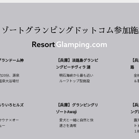
リゾートグランピングドットコム
参加施
【兵庫】
【兵
グランドーム神
淡路島グランピ
ングビーチヴィラ 漣
路
約20分、源泉
明石海峡から最も近い
全
温泉大浴場付
ルーフトップ型施設
＆
【兵庫】
【兵
るりいろヒルズ
グランピングリ
ゾートAwaji
ング
サウナ×オー
愛犬と一緒に自然と快
露
ュー
適さを満喫
ト
１